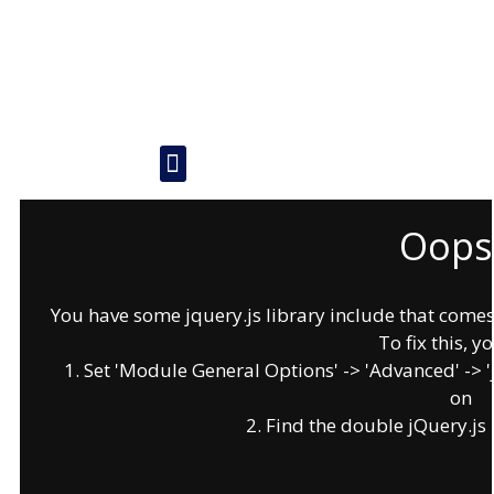
Oops.
You have some jquery.js library include that comes a
To fix this, y
1. Set 'Module General Options' -> 'Advanced' -> 'jQ
on
2. Find the double jQuery.js 