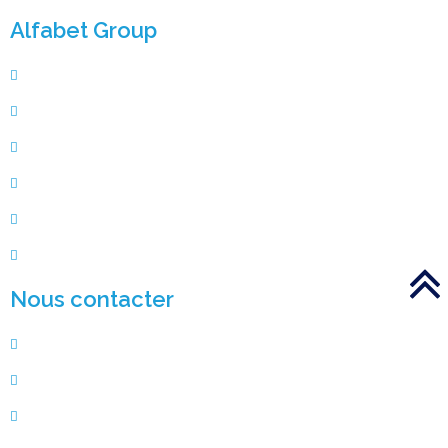
Alfabet Group
Qui sommes-nous
Solution de veille cyber
SOC
Nos partenaires
Blog
Offres d'emploi
Nous contacter
5 avenue Ingres 75016 Paris
01 88 33 95 91
contact@alfabet-group.com